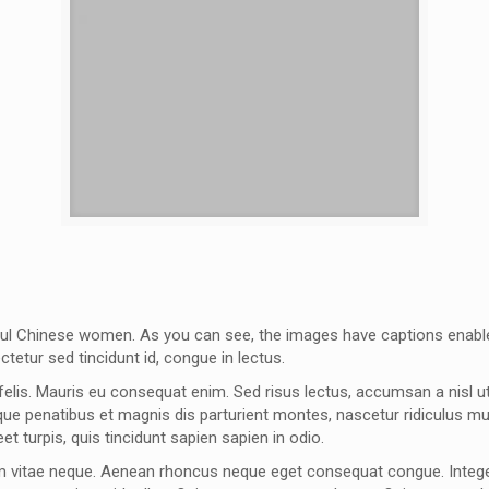
ful Chinese women. As you can see, the images have captions enable
ctetur sed tincidunt id, congue in lectus.
elis. Mauris eu consequat enim. Sed risus lectus, accumsan a nisl ut
ue penatibus et magnis dis parturient montes, nascetur ridiculus mus
eet turpis, quis tincidunt sapien sapien in odio.
 vitae neque. Aenean rhoncus neque eget consequat congue. Integer a