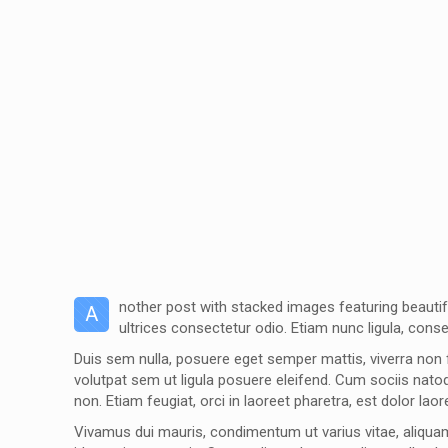
nother post with stacked images featuring beauti
A
ultrices consectetur odio. Etiam nunc ligula, conse
Duis sem nulla, posuere eget semper mattis, viverra non f
volutpat sem ut ligula posuere eleifend. Cum sociis natoq
non. Etiam feugiat, orci in laoreet pharetra, est dolor laor
Vivamus dui mauris, condimentum ut varius vitae, aliquam