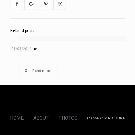
Related posts
Aliquam eratac
01/05/2014
Read more
HOME
ABOUT
PHOTOS
(c) MARY MATSOUKA